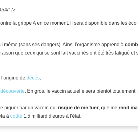
454/" />
 contre la grippe A en ce moment. Il sera disponible dans les écol
 lui même (sans ses dangers). Ainsi l'organisme apprend à
comba
e raison que ceux qui se sont fait vaccinés ont été très fatigué e
 l'origine de
décés
.
é
découverte
. En gros, le vaccin actuelle sera bientôt totalement in
ire piquer par un vaccin qui
risque de me tuer
, que me
rend ma
ela à
coûté
1,5 milliard d'euros à l'état.