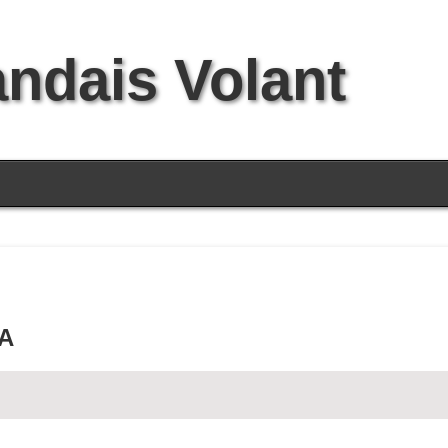
andais Volant
 A