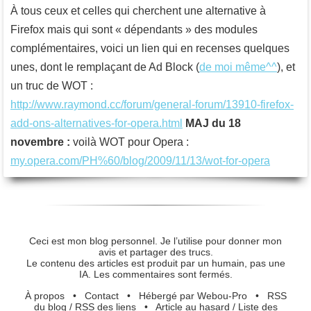
À tous ceux et celles qui cherchent une alternative à
Firefox mais qui sont « dépendants » des modules
complémentaires, voici un lien qui en recenses quelques
unes, dont le remplaçant de Ad Block (
de moi même^^
), et
un truc de WOT :
http://www.raymond.cc/forum/general-forum/13910-firefox-
add-ons-alternatives-for-opera.html
MAJ du 18
novembre :
voilà WOT pour Opera :
my.opera.com/PH%60/blog/2009/11/13/wot-for-opera
Ceci est mon blog personnel. Je l’utilise pour donner mon
avis et partager des trucs.
Le contenu des articles est produit par un humain, pas une
IA. Les commentaires sont fermés.
À propos
•
Contact
•
Hébergé par Webou-Pro
•
RSS
du blog
/
RSS des liens
•
Article au hasard
/
Liste des