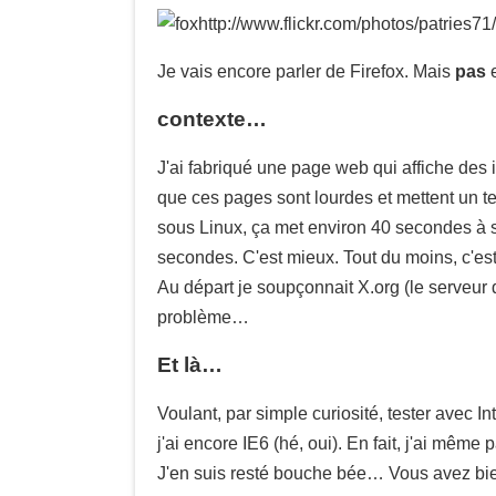
http://www.flickr.com/photos/patries7
Je vais encore parler de Firefox. Mais
pas
e
contexte…
J'ai fabriqué une page web qui affiche des
que ces pages sont lourdes et mettent un tem
sous Linux, ça met environ 40 secondes à s'
secondes. C'est mieux. Tout du moins, c'est
Au départ je soupçonnait X.org (le serveur d
problème…
Et là…
Voulant, par simple curiosité, tester avec Int
j'ai encore IE6 (hé, oui). En fait, j'ai même
J'en suis resté bouche bée… Vous avez bien