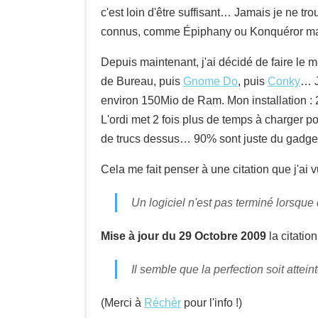
c'est loin d'être suffisant… Jamais je ne 
connus, comme Épiphany ou Konquéror mais 
Depuis maintenant, j'ai décidé de faire le 
de Bureau, puis
Gnome Do
, puis
Conky
… J
environ 150Mio de Ram. Mon installation :
L'ordi met 2 fois plus de temps à charger 
de trucs dessus… 90% sont juste du gadg
Cela me fait penser à une citation que j'ai v
Un logiciel n'est pas terminé lorsque q
Mise à jour du 29 Octobre 2009
la citatio
Il semble que la perfection soit attein
(Merci à
Réchèr
pour l'info !)