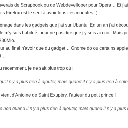
trouverais de Scrapbook ou de Webdevelloper pour Opera… Et j'ai
Firefox est le seul à avoir tous ces modules :(
ménage dans les gadgets que j'ai sur Ubuntu. En un an j'ai déco
e m'y suis habitué, pour ne pas dire que j'y suis accroc. Mais
 280Mio.
pour au final n'avoir que du gadget… Gnome do ou certains apple
et…
u récemment, je ne sait plus trop où :
u'il n'y a plus rien à ajouter, mais quand il n'y a plus rien à enle
n vient d'Antoine de Saint Exupéry, l'auteur du petit prince !
te non quand il n'y a plus rien à ajouter, mais quand il n'y a plus 