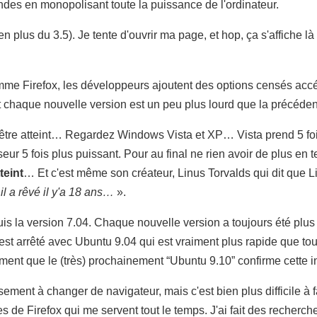
des en monopolisant toute la puissance de l'ordinateur.
 (en plus du 3.5). Je tente d'ouvrir ma page, et hop, ça s'affiche 
e Firefox, les développeurs ajoutent des options censés accélére
et chaque nouvelle version est un peu plus lourd que la précéden
l à être atteint… Regardez Windows Vista et XP… Vista prend 5 f
ur 5 fois plus puissant. Pour au final ne rien avoir de plus en
teint
… Et c'est même son créateur, Linus Torvalds qui dit que Lin
il a rêvé il y'a 18 ans…
».
s la version 7.04. Chaque nouvelle version a toujours été plus 
t arrêté avec Ubuntu 9.04 qui est vraiment plus rapide que toutes 
nt que le (très) prochainement “Ubuntu 9.10” confirme cette 
sement à changer de navigateur, mais c'est bien plus difficile à
de Firefox qui me servent tout le temps. J'ai fait des recherch