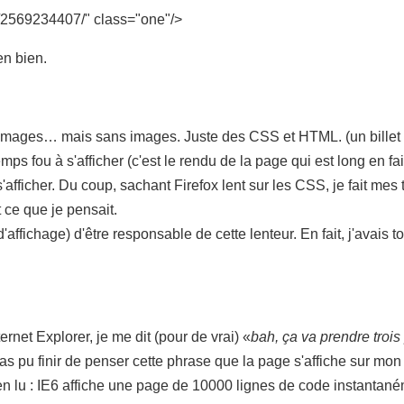
1/2569234407/" class="one"/>
n bien.
 images… mais sans images. Juste des CSS et HTML. (un billet p
ps fou à s'afficher (c'est le rendu de la page qui est long en fai
afficher. Du coup, sachant Firefox lent sur les CSS, je fait me
 ce que je pensait.
'affichage) d'être responsable de cette lenteur. En fait, j'avais 
ernet Explorer, je me dit (pour de vrai) «
bah, ça va prendre troi
 pas pu finir de penser cette phrase que la page s'affiche sur mon
 lu : IE6 affiche une page de 10000 lignes de code instantaném