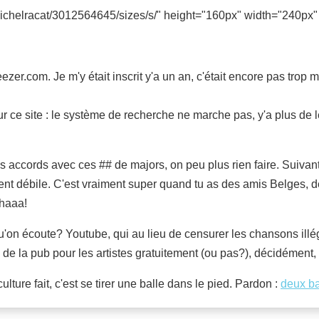
michelracat/3012564645/sizes/s/" height="160px" width="240px"
er.com. Je m'y était inscrit y'a un an, c'était encore pas trop m
ur ce site : le système de recherche ne marche pas, y'a plus de l
es accords avec ces
## de majors, on peu plus rien faire. Suiva
ment débile. C'est vraiment super quand tu as des amis Belges
Rhaaa!
qu'on écoute? Youtube, qui au lieu de censurer les chansons ill
is de la pub pour les artistes gratuitement (ou pas?), décidéme
culture fait, c'est se tirer une balle dans le pied. Pardon :
deux ba