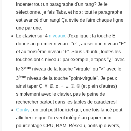
indenter tout un paragraphe d'un rang? Je le
sélectionne, je fais
Tabs
, et hop : tout le paragraphe
est avancé d'un rang! Ça évite de faire chaque ligne
une par une.
Le clavier sur 4
niveaux
. J'explique : la touche
E
donne au premier niveau : "e" ; au second niveau "E"
et au troisième niveau "€". Sous Ubuntu, toutes les
touches ont 4 niveau : par exemple je tapes "¿" avec
ème
le 3
niveau de la touche "virgule" ou "×" avec le
ème
3
niveau de la touche "point-virgule". Je peux
ainsi taper Ç, ¥, Ø, ø, ÷, ±, ©, ® (et plein d'autres)
simplement avec le clavier, pas le peine de
rechercher partout dans les tables de caractères!
Conky
: un tout petit logiciel qui, une fois lancé peut
afficher ce que l'on veut intégré au papier peint :
pourcentage CPU, RAM, Réseau, ports ip ouverts,