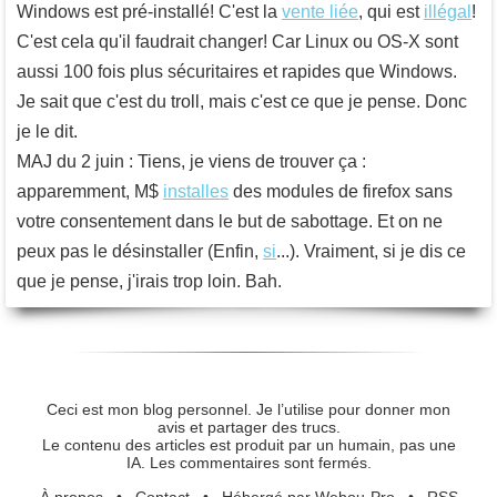
Windows est pré-installé! C'est la
vente liée
, qui est
illégal
!
C'est cela qu'il faudrait changer! Car Linux ou OS-X sont
aussi 100 fois plus sécuritaires et rapides que Windows.
Je sait que c'est du troll, mais c'est ce que je pense. Donc
je le dit.
MAJ du 2 juin : Tiens, je viens de trouver ça :
apparemment, M$
installes
des modules de firefox sans
votre consentement dans le but de sabottage. Et on ne
peux pas le désinstaller (Enfin,
si
...). Vraiment, si je dis ce
que je pense, j'irais trop loin. Bah.
Ceci est mon blog personnel. Je l’utilise pour donner mon
avis et partager des trucs.
Le contenu des articles est produit par un humain, pas une
IA. Les commentaires sont fermés.
À propos
•
Contact
•
Hébergé par Webou-Pro
•
RSS