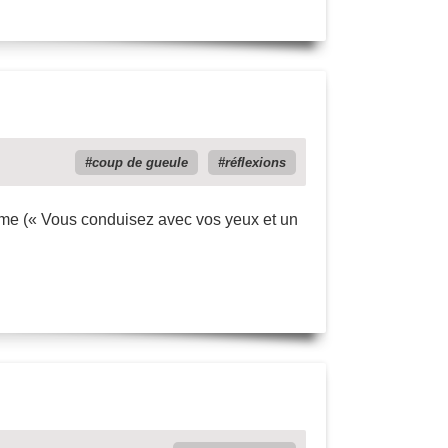
coup de gueule
réflexions
same (« Vous conduisez avec vos yeux et un