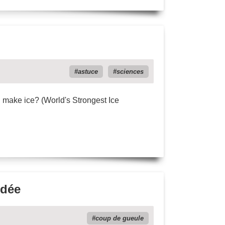
astuce
sciences
u make ice? (World's Strongest Ice
idée
coup de gueule