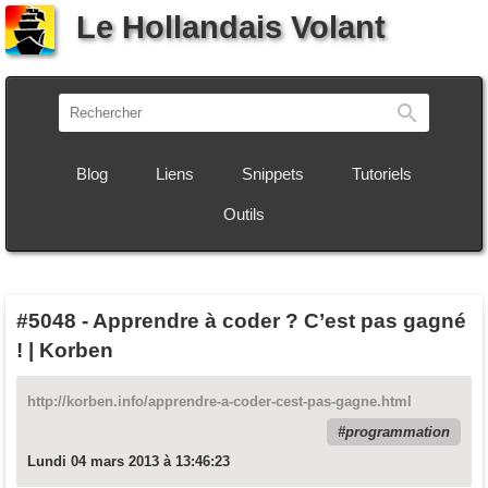
Le Hollandais Volant
Recherch
Blog
Liens
Snippets
Tutoriels
Outils
#5048
-
Apprendre à coder ? C’est pas gagné
! | Korben
http://korben.info/apprendre-a-coder-cest-pas-gagne.html
programmation
Lundi 04 mars 2013 à 13:46:23