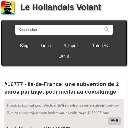
Le Hollandais Volant
Recherch
Blog
Liens
Snippets
Tutoriels
Outils
#16777
-
Ile-de-France: une subvention de 2
euros par trajet pour inciter au covoiturage
http://auto.bfmtv.com/actualite/ile-de-france-une-subvention-de-
2-euros-par-trajet-pour-inciter-au-covoiturage-1258685.html
fail