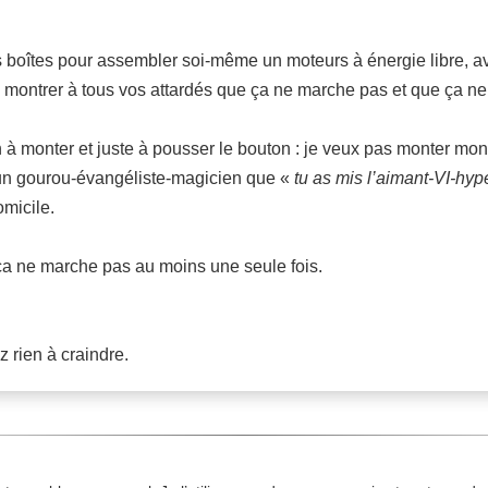
 boîtes pour assembler soi-même un moteurs à énergie libre, ave
de montrer à tous vos attardés que ça ne marche pas et que ça n
en à monter et juste à pousser le bouton : je veux pas monter mo
r un gourou-évangéliste-magicien que «
tu as mis l’aimant-VI-hyp
omicile.
 ça ne marche pas au moins une seule fois.
z rien à craindre.