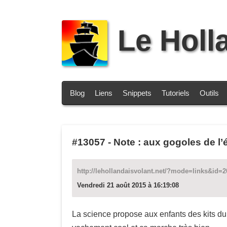
Le Holl
Blog
Liens
Snippets
Tutoriels
Outils
#13057
-
Note : aux gogoles de l’é
http://lehollandaisvolant.net/?mode=links&id=
Vendredi 21 août 2015 à 16:19:08
La science propose aux enfants des kits du