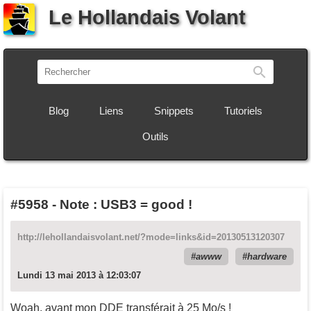
Le Hollandais Volant
Recherch
Blog
Liens
Snippets
Tutoriels
Outils
#5958
-
Note : USB3 = good !
http://lehollandaisvolant.net/?mode=links&id=20130513120307
awww
hardware
Lundi 13 mai 2013 à 12:03:07
Woah, avant mon DDE transférait à 25 Mo/s !