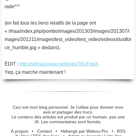
rade^^'
(en fait tous les liens relatifs de la page ont
« /rhaa/index.php/pombo/images/201303/images/201307/i
mages/201211/images/test_video/test_video/videos/dustfor
ce_humble.jpg » dedans).
ÉDIT :
http://sebsauvage.net/links/?6UFepA
Yep, ça marche maintenant !
Ceci est mon blog personnel. Je l’utilise pour donner mon
avis et partager des trucs.
Le contenu des articles est produit par un humain, pas une
IA. Les commentaires sont fermés.
À propos
•
Contact
•
Hébergé par Webou-Pro
•
RSS
du blog
/
RSS des liens
•
Article au hasard
/
Liste des