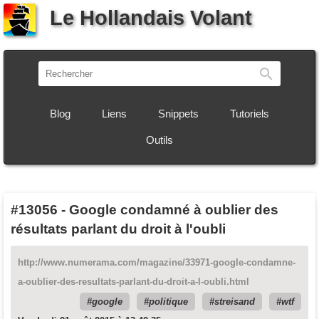
Le Hollandais Volant
Recherch
Blog
Liens
Snippets
Tutoriels
Outils
#13056
-
Google condamné à oublier des
résultats parlant du droit à l'oubli
http://www.numerama.com/magazine/33971-google-condamne-
a-oublier-des-resultats-parlant-du-droit-a-l-oubli.html
google
politique
streisand
wtf