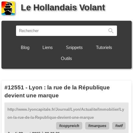
Le Hollandais Volant
Recherch
Blog
Liens
Snippets
Tutoriels
Outils
#12551
-
Lyon : la rue de la République
devient une marque
http://www.lyoncapitale.fr/Journal/Lyon/Actualite/Immobilier/Ly
on-la-rue-de-la-Republique-devient-une-marque
copyreich
marques
wtf